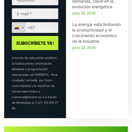
demanda, clave en la
evolución energética
junio 22, 2026
La energía está limitando
la productividad y el
crecimiento económico
de la industria
junio 22, 2026
A través de este portal recibirás
actualizaciones, información
detallada y programación
relacionada con ENERCOL. Para
cualquier consulta, por favor
comuníquese con nosotros vía
correo electrónico a
comercial@aciem.co o a través
de WhatsApp al (+57) 310 816 27
66