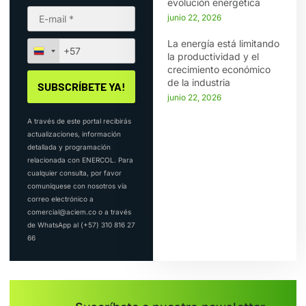
evolución energética
junio 22, 2026
La energía está limitando
la productividad y el
crecimiento económico
de la industria
junio 22, 2026
A través de este portal recibirás
actualizaciones, información
detallada y programación
relacionada con ENERCOL. Para
cualquier consulta, por favor
comuníquese con nosotros vía
correo electrónico a
comercial@aciem.co o a través
de WhatsApp al (+57) 310 816 27
66