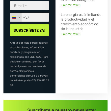
junio 22, 2026
La energía está limitando
la productividad y el
crecimiento económico
de la industria
junio 22, 2026
A través de este portal recibirás
actualizaciones, información
detallada y programación
relacionada con ENERCOL. Para
cualquier consulta, por favor
comuníquese con nosotros vía
correo electrónico a
comercial@aciem.co o a través
de WhatsApp al (+57) 310 816 27
66
Suscríbete a nuestro newsletter