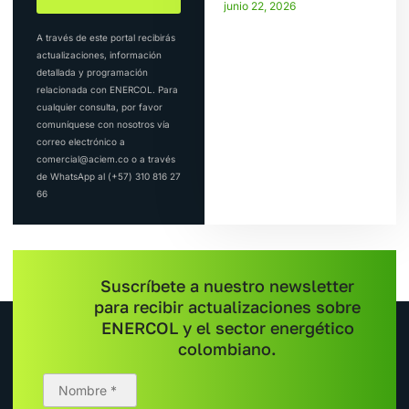
junio 22, 2026
A través de este portal recibirás
actualizaciones, información
detallada y programación
relacionada con ENERCOL. Para
cualquier consulta, por favor
comuníquese con nosotros vía
correo electrónico a
comercial@aciem.co o a través
de WhatsApp al (+57) 310 816 27
66
Suscríbete a nuestro newsletter
para recibir actualizaciones sobre
ENERCOL y el sector energético
colombiano.