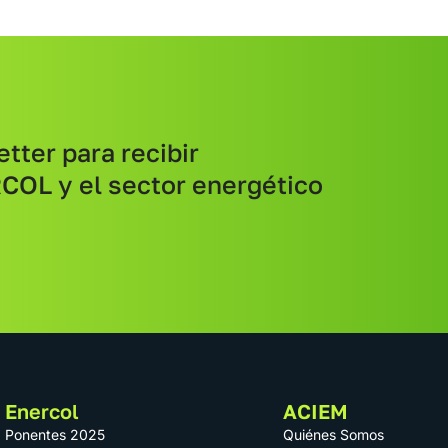
tter para recibir
COL y el sector energético
Enercol
ACIEM
Ponentes 2025
Quiénes Somos