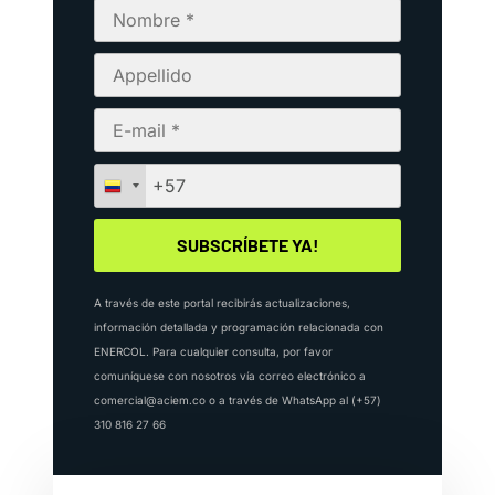
A través de este portal recibirás actualizaciones,
información detallada y programación relacionada con
ENERCOL. Para cualquier consulta, por favor
comuníquese con nosotros vía correo electrónico a
comercial@aciem.co o a través de WhatsApp al (+57)
310 816 27 66