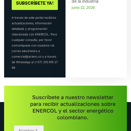
de la industria
junio 22, 2026
A través de este portal recibirás
actualizaciones, información
detallada y programación
relacionada con ENERCOL. Para
cualquier consulta, por favor
comuníquese con nosotros vía
correo electrónico a
comercial@aciem.co o a través
de WhatsApp al (+57) 310 816 27
66
Suscríbete a nuestro newsletter
para recibir actualizaciones sobre
ENERCOL y el sector energético
colombiano.