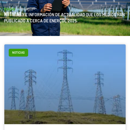
Inicio
/
Energía
NOTICIAS
NOTICIAS Y E INFORMACIÓN DE ACTUALIDAD QUE LOS MEDIOS HAN
PUBLICADO A CERCA DE ENERCOL 2025.
NOTICIAS